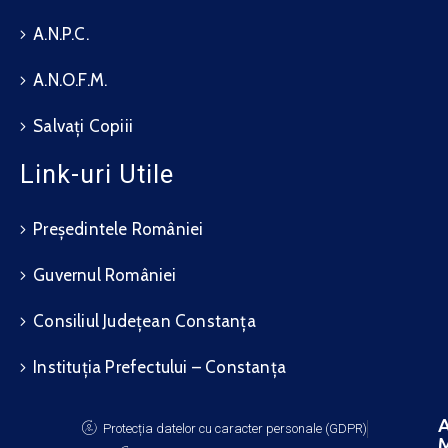
A.N.P.C.
A.N.O.F.M.
Salvați Copiii
Link-uri Utile
Președintele României
Guvernul României
Consiliul Județean Constanța
Instituția Prefectului – Constanța
A
Protecția datelor cu caracter personale (GDPR)
M