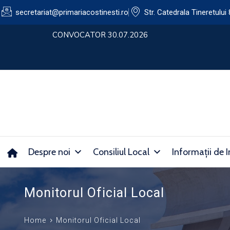
secretariat@primariacostinesti.ro​
Str. Catedrala Tineretului 
lui
CONVOCATOR 30.07.2026
Despre noi
Consiliul Local
Informații de I
Monitorul Oficial Local
Home
Monitorul Oficial Local