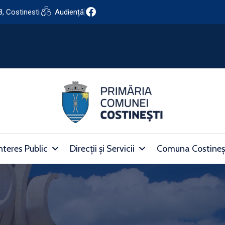
8, Costinesti
Audiență
nteres Public
Direcții și Servicii
Comuna Costineș