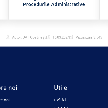
Procedurile Administrative
Autor: UAT Costinești
15.03.2024
Vizualizări: 3.545
re noi
Utile
e noi
M.A.I.