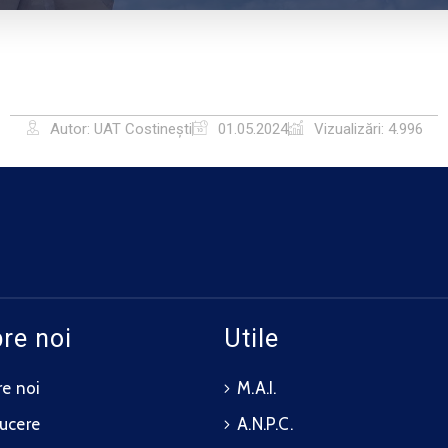
Autor: UAT Costinești
01.05.2024
Vizualizări: 4.996
re noi
Utile
e noi
M.A.I.
ucere
A.N.P.C.