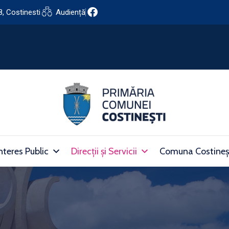
8, Costinesti
Audiență
nteres Public
Direcții și Servicii
Comuna Costineș