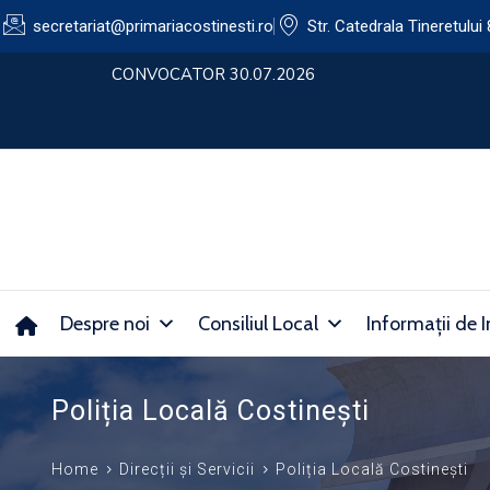
secretariat@primariacostinesti.ro​
Str. Catedrala Tineretului 
lui
CONVOCATOR 30.07.2026
Despre noi
Consiliul Local
Informații de I
Poliția Locală Costinești
Home
Direcții și Servicii
Poliția Locală Costinești