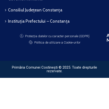
Consiliul Județean Constanța
Instituția Prefectului – Constanța
A
Protecția datelor cu caracter personale (GDPR)
M
Politica de utilizare a Cookie-urilor
Primăria Comunei Costinești © 2025. Toate drepturile
rezervate.