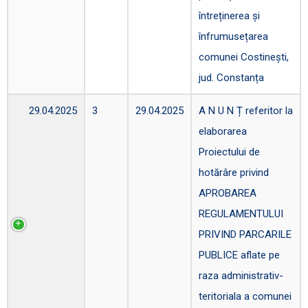
întreținerea și
înfrumusețarea
comunei Costinești,
jud. Constanța
29.04.2025
3
29.04.2025
A N U N Ț referitor la
elaborarea
Proiectului de
hotărâre privind
APROBAREA
REGULAMENTULUI
PRIVIND PARCARILE
PUBLICE aflate pe
raza administrativ-
teritoriala a comunei