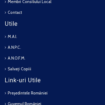
Membri Consiliului Local
Contact
Utile
M.A.I.
A.N.P.C.
A.N.O.F.M.
Salvați Copiii
Link-uri Utile
Președintele României
Guvernul României