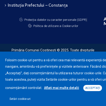
Instituția Prefectului – Constanța
A
Protecția datelor cu caracter personale (GDPR)
M
Politica de utilizare a Cookie-urilor
Primăria Comunei Costinești © 2025. Toate drepturile
rezervate.
Folosim cookie-uri pentru a vă oferi cea mai relevantă experiență d
navigare, amintindu-vă preferințele și vizitele anterioare. Făcând cli
„Acceptați”, dați consimțământul la utilizarea tuturor cookie-urile. C
toate acestea, puteți vizita Setările cookie-urilor pentru a vă oferi u
consimțământ controlat.
Aflați mai multe detalii
ACCEPTAȚI
Setări cookie-uri