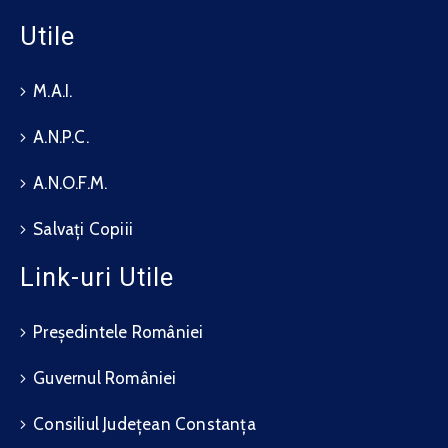
Utile
M.A.I.
A.N.P.C.
A.N.O.F.M.
Salvați Copiii
Link-uri Utile
Președintele României
Guvernul României
Consiliul Județean Constanța