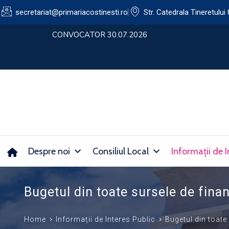
secretariat@primariacostinesti.ro​
Str. Catedrala Tineretului 
lui
CONVOCATOR 30.07.2026
Despre noi
Consiliul Local
Informații de I
Bugetul din toate sursele de fina
Home
Informații de Interes Public
Bugetul din toate