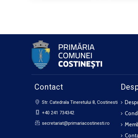
Contact
Desp
Despr
Str. Catedrala Tineretului 8, Costinesti
+40 241 734342
Cond
secretariat@primariacostinesti.ro​
Membr
Cont