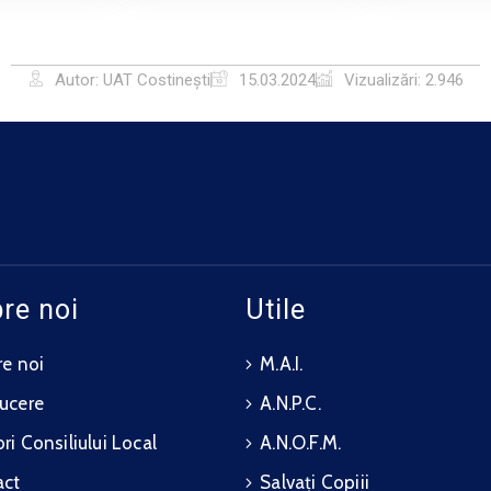
Autor: UAT Costinești
15.03.2024
Vizualizări: 2.946
re noi
Utile
e noi
M.A.I.
ucere
A.N.P.C.
i Consiliului Local
A.N.O.F.M.
act
Salvați Copiii