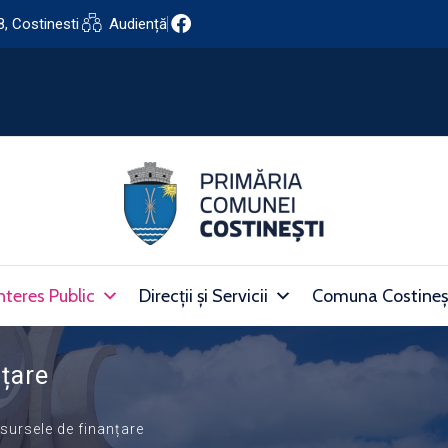
8, Costinesti
Audiență
nteres Public
Direcții și Servicii
Comuna Costineș
nțare
 sursele de finanțare