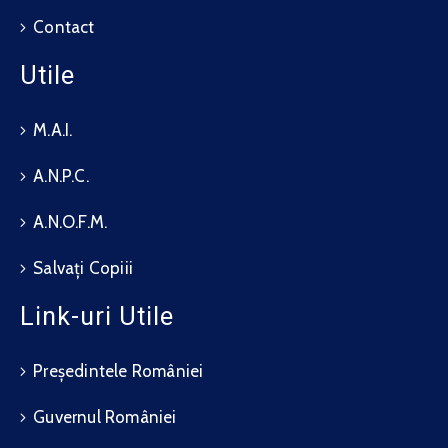
Contact
Utile
M.A.I.
A.N.P.C.
A.N.O.F.M.
Salvați Copiii
Link-uri Utile
Președintele României
Guvernul României