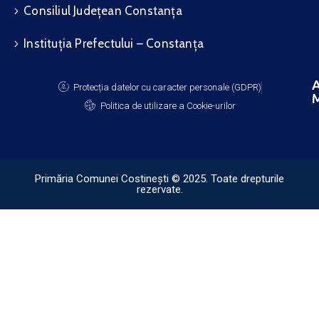
Consiliul Județean Constanța
Instituția Prefectului – Constanța
A
Protecția datelor cu caracter personale (GDPR)
M
Politica de utilizare a Cookie-urilor
Primăria Comunei Costinești © 2025. Toate drepturile
rezervate.