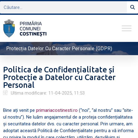
Protecția Datelor Cu Caracter Personale (GDPR)
Politica de Confidențialitate și
Protecție a Datelor cu Caracter
Personal
Ultima modificare:
11-04-2025, 11:53
Bine ați venit pe
primariacostinesti.ro
(“noi”, “al nostru” sau “site-
ul nostru”). Ne luăm angajamentul de a proteja confidențialitatea
și securitatea datelor dvs. cu caracter personal. Prin urmare, am
adoptat această Politică de Confidențialitate pentru a vă informa
cu privire la modul în care colectăm, utilizăm, dezvăluim și