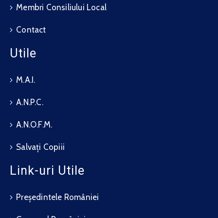
Membri Consiliului Local
Contact
Utile
M.A.I.
A.N.P.C.
A.N.O.F.M.
Salvați Copiii
Link-uri Utile
Președintele României