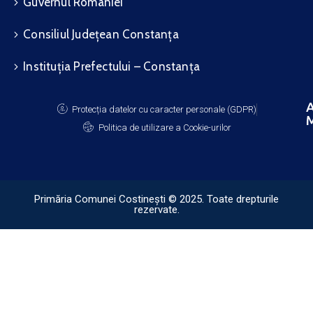
Guvernul României
Consiliul Județean Constanța
Instituția Prefectului – Constanța
A
Protecția datelor cu caracter personale (GDPR)
M
Politica de utilizare a Cookie-urilor
Primăria Comunei Costinești © 2025. Toate drepturile
rezervate.