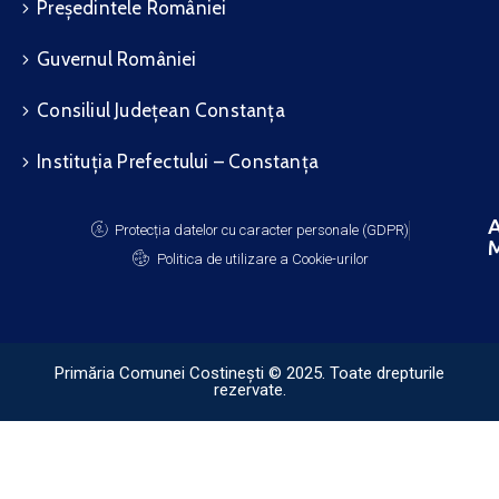
Președintele României
Guvernul României
Consiliul Județean Constanța
Instituția Prefectului – Constanța
A
Protecția datelor cu caracter personale (GDPR)
M
Politica de utilizare a Cookie-urilor
Primăria Comunei Costinești © 2025. Toate drepturile
rezervate.