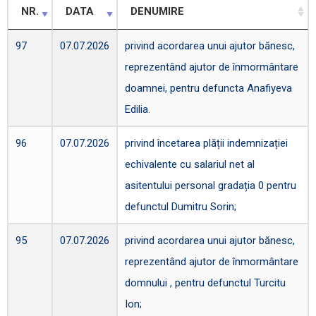
NR.
DATA
DENUMIRE
97
07.07.2026
privind acordarea unui ajutor bănesc,
reprezentând ajutor de înmormântare
doamnei, pentru defuncta Anafiyeva
Edilia.
96
07.07.2026
privind încetarea plății indemnizației
echivalente cu salariul net al
asitentului personal gradația 0 pentru
defunctul Dumitru Sorin;
95
07.07.2026
privind acordarea unui ajutor bănesc,
reprezentând ajutor de înmormântare
domnului , pentru defunctul Turcitu
Ion;