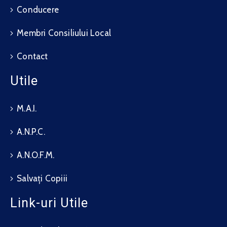
Conducere
Membri Consiliului Local
Contact
Utile
M.A.I.
A.N.P.C.
A.N.O.F.M.
Salvați Copiii
Link-uri Utile