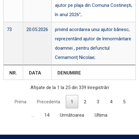
ajutor pe plaja din Comuna Costinești,
în anul 2026”;
73
20.05.2026
privind acordarea unui ajutor bănesc,
reprezentând ajutor de înmormântare
doamnei , pentru defunctul
Cernamoriț Nicolae;
NR.
DATA
DENUMIRE
Afișate de la 1 la 25 din 339 înregistrări
Prima
Precedenta
1
2
3
4
5
…
14
Următoarea
Ultima