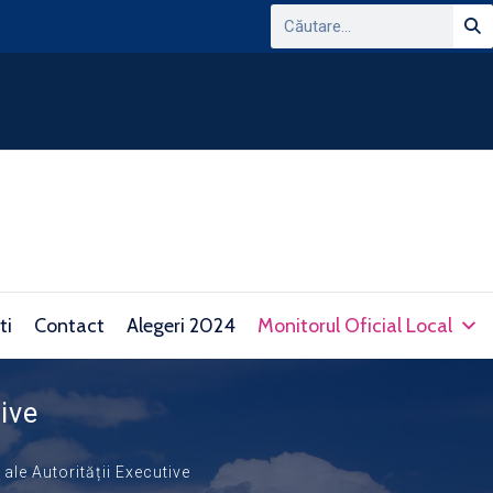
ANUNT PRIVIND CONSULTAREA PLATFORMEI
DOMENIUL TRANSPARENTEI DECIZIONALE SI 
consultare.gov.ro/
ti
Contact
Alegeri 2024
Monitorul Oficial Local
tive
 ale Autorității Executive