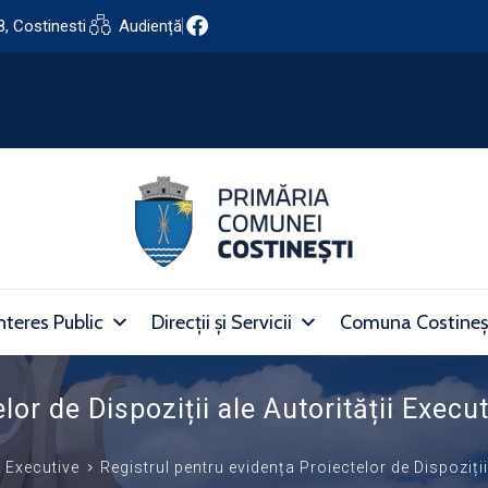
8, Costinesti
Audiență
nteres Public
Direcții și Servicii
Comuna Costineș
lor de Dispoziții ale Autorității Execu
i Executive
Registrul pentru evidența Proiectelor de Dispoziții