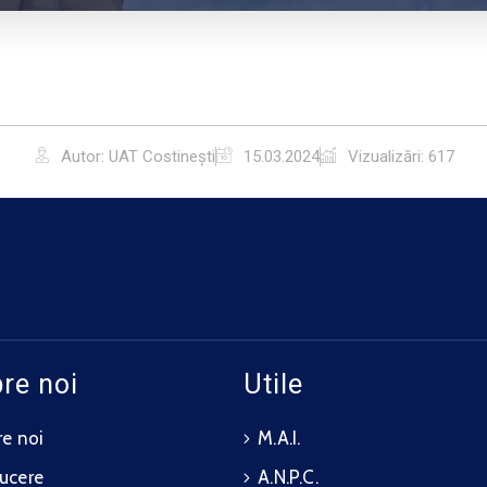
Autor: UAT Costinești
15.03.2024
Vizualizări: 617
re noi
Utile
e noi
M.A.I.
ucere
A.N.P.C.