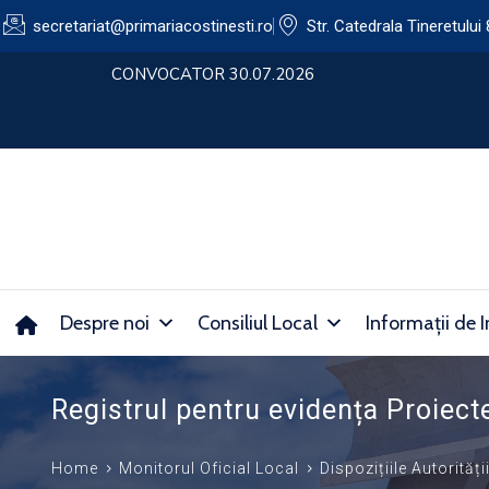
secretariat@primariacostinesti.ro​
Str. Catedrala Tineretului 
lui
CONVOCATOR 30.07.2026
Despre noi
Consiliul Local
Informații de I
Registrul pentru evidența Proiecte
Home
Monitorul Oficial Local
Dispozițiile Autorități