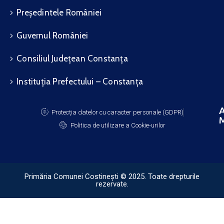
Președintele României
Guvernul României
Consiliul Județean Constanța
Instituția Prefectului – Constanța
A
Protecția datelor cu caracter personale (GDPR)
M
Politica de utilizare a Cookie-urilor
Primăria Comunei Costinești © 2025. Toate drepturile
rezervate.