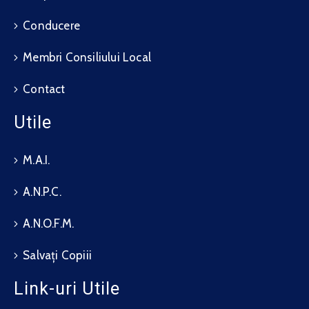
Conducere
Membri Consiliului Local
Contact
Utile
M.A.I.
A.N.P.C.
A.N.O.F.M.
Salvați Copiii
Link-uri Utile