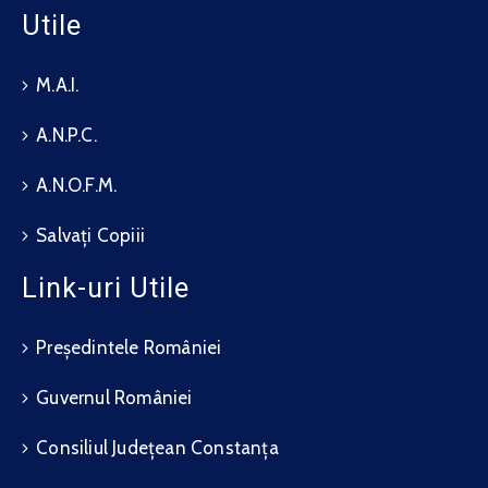
Utile
M.A.I.
A.N.P.C.
A.N.O.F.M.
Salvați Copiii
Link-uri Utile
Președintele României
Guvernul României
Consiliul Județean Constanța