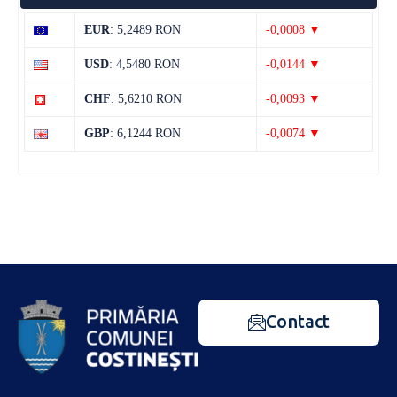
EUR
: 5,2489 RON
-0,0008 ▼
USD
: 4,5480 RON
-0,0144 ▼
CHF
: 5,6210 RON
-0,0093 ▼
GBP
: 6,1244 RON
-0,0074 ▼
Contact