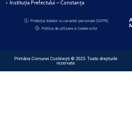
Instituția Prefectului – Constanța
A
Protecția datelor cu caracter personale (GDPR)
M
Politica de utilizare a Cookie-urilor
Primăria Comunei Costinești © 2025. Toate drepturile
rezervate.