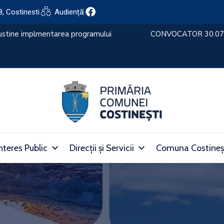
8, Costinesti
Audiență
nteres Public
Direcții și Servicii
Comuna Costineș