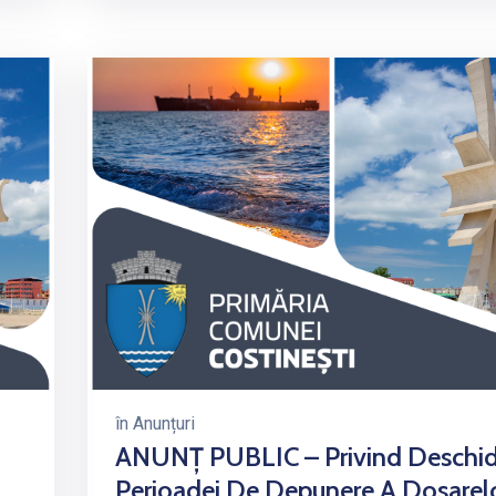
în
Anunțuri
ANUNȚ PUBLIC – Privind Deschi
Perioadei De Depunere A Dosarelo