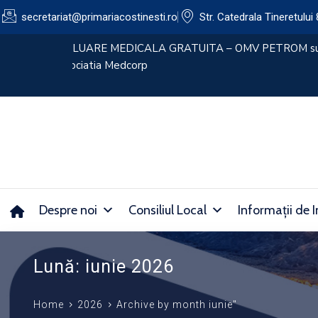
secretariat@primariacostinesti.ro​
Str. Catedrala Tineretului 
lui
CONVOCATOR 30.07.2026
Despre noi
Consiliul Local
Informații de I
Lună:
iunie 2026
Home
2026
Archive by month iunie"