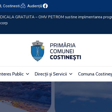
8, Costinesti
Audiență
nteres Public
Direcții și Servicii
Comuna Costineș