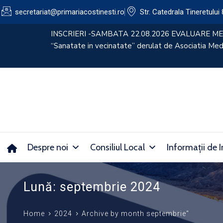
secretariat@primariacostinesti.ro​
Str. Catedrala Tineretului 
lui
CONVOCATOR 30.07.2026
Despre noi
Consiliul Local
Informații de I
Lună:
septembrie 2024
Home
2024
Archive by month septembrie"