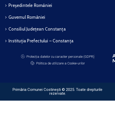
Președintele României
Guvernul României
Consiliul Județean Constanța
Instituția Prefectului – Constanța
A
Protecția datelor cu caracter personale (GDPR)
M
Politica de utilizare a Cookie-urilor
Primăria Comunei Costinești © 2025. Toate drepturile
rezervate.