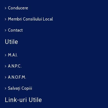
Conducere
Membri Consiliului Local
Contact
Utile
M.A.I.
A.N.P.C.
A.N.O.F.M.
Salvați Copiii
Link-uri Utile