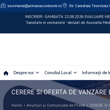
secretariat@primariacostinesti.ro​
Str. Catedrala Tineretului 
lui
CONVOCATOR 30.07.2026
Despre noi
Consiliul Local
Informații de I
CERERE SI OFERTA DE VANZARE 
Home
Anunțuri și Comunicate de Presă
CERERE SI