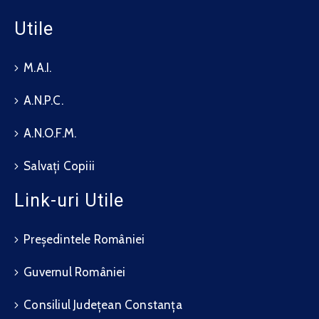
Utile
M.A.I.
A.N.P.C.
A.N.O.F.M.
Salvați Copiii
Link-uri Utile
Președintele României
Guvernul României
Consiliul Județean Constanța