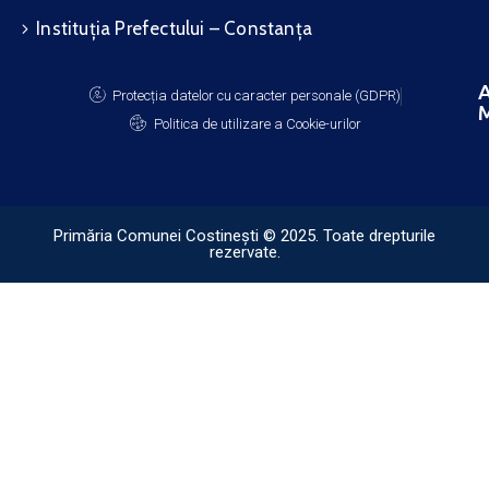
Instituția Prefectului – Constanța
A
Protecția datelor cu caracter personale (GDPR)
M
Politica de utilizare a Cookie-urilor
Primăria Comunei Costinești © 2025. Toate drepturile
rezervate.