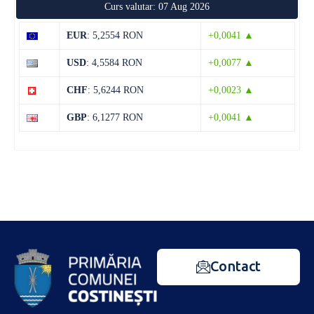
Curs valutar: 07 Aug 2026
EUR
: 5,2554 RON
+0,0041 ▲
USD
: 4,5584 RON
+0,0077 ▲
CHF
: 5,6244 RON
+0,0023 ▲
GBP
: 6,1277 RON
+0,0041 ▲
Contact