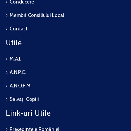
Conducere
Membri Consiliului Local
Contact
Utile
M.A.I.
A.N.P.C.
A.N.O.F.M.
Salvați Copiii
Link-uri Utile
Președintele României