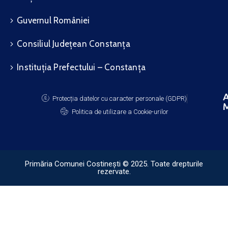
Guvernul României
Consiliul Județean Constanța
Instituția Prefectului – Constanța
A
Protecția datelor cu caracter personale (GDPR)
M
Politica de utilizare a Cookie-urilor
Primăria Comunei Costinești © 2025. Toate drepturile
rezervate.