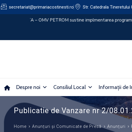
secretariat@primariacostinesti.ro​
Str. Catedrala Tineretului 
lui
CONVOCATOR 30.07.2026
Despre noi
Consiliul Local
Informații de I
Publicatie de Vanzare nr 2/08.01
Home
Anunțuri și Comunicate de Presă
Anunțuri