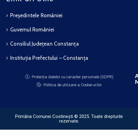
Președintele României
Guvernul României
Consiliul Județean Constanța
Instituția Prefectului – Constanța
A
Protecția datelor cu caracter personale (GDPR)
M
Politica de utilizare a Cookie-urilor
Primăria Comunei Costinești © 2025. Toate drepturile
rezervate.