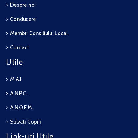
Despre noi
Conducere
Membri Consiliului Local
Contact
Utile
M.A.I.
A.N.P.C.
A.N.O.F.M.
Salvați Copiii
Link-uri Utile