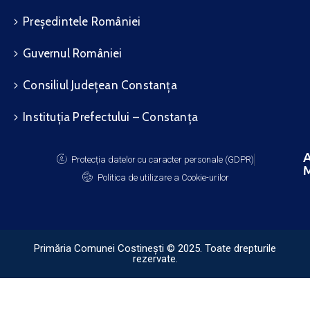
Președintele României
Guvernul României
Consiliul Județean Constanța
Instituția Prefectului – Constanța
A
Protecția datelor cu caracter personale (GDPR)
M
Politica de utilizare a Cookie-urilor
Primăria Comunei Costinești © 2025. Toate drepturile
rezervate.