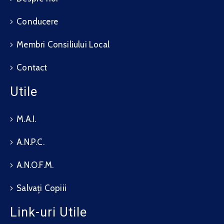
Conducere
Membri Consiliului Local
Contact
Utile
M.A.I.
A.N.P.C.
A.N.O.F.M.
Salvați Copiii
Link-uri Utile