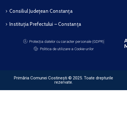
Consiliul Județean Constanța
Instituția Prefectului – Constanța
A
Protecția datelor cu caracter personale (GDPR)
M
Politica de utilizare a Cookie-urilor
Primăria Comunei Costinești © 2025. Toate drepturile
rezervate.