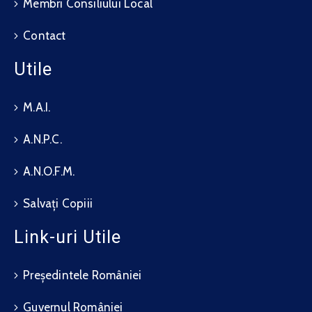
Membri Consiliului Local
Contact
Utile
M.A.I.
A.N.P.C.
A.N.O.F.M.
Salvați Copiii
Link-uri Utile
Președintele României
Guvernul României