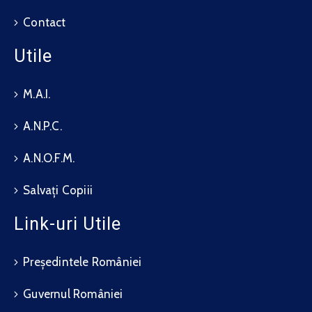
Contact
Utile
M.A.I.
A.N.P.C.
A.N.O.F.M.
Salvați Copiii
Link-uri Utile
Președintele României
Guvernul României