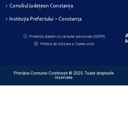
Consiliul Județean Constanța
Instituția Prefectului – Constanța
A
Protecția datelor cu caracter personale (GDPR)
M
Politica de utilizare a Cookie-urilor
Primăria Comunei Costinești © 2025. Toate drepturile
rezervate.