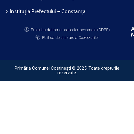
Instituția Prefectului – Constanța
A
Protecția datelor cu caracter personale (GDPR)
M
Politica de utilizare a Cookie-urilor
Primăria Comunei Costinești © 2025. Toate drepturile
rezervate.