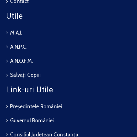
Contact
Utile
M.A.I.
A.N.P.C.
A.N.O.F.M.
Salvați Copiii
Link-uri Utile
Președintele României
Guvernul României
Consiliul Județean Constanța