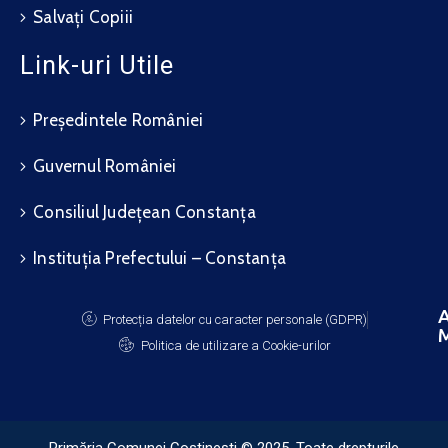
Salvați Copiii
Link-uri Utile
Președintele României
Guvernul României
Consiliul Județean Constanța
Instituția Prefectului – Constanța
A
Protecția datelor cu caracter personale (GDPR)
M
Politica de utilizare a Cookie-urilor