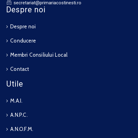
secretariat@primariacostinesti.ro​
Despre noi
Despre noi
Conducere
Membri Consiliului Local
Contact
Utile
M.A.I.
A.N.P.C.
A.N.O.F.M.