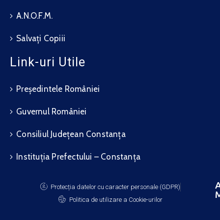
A.N.O.F.M.
Salvați Copiii
Link-uri Utile
Președintele României
Guvernul României
Consiliul Județean Constanța
Instituția Prefectului – Constanța
A
Protecția datelor cu caracter personale (GDPR)
M
Politica de utilizare a Cookie-urilor