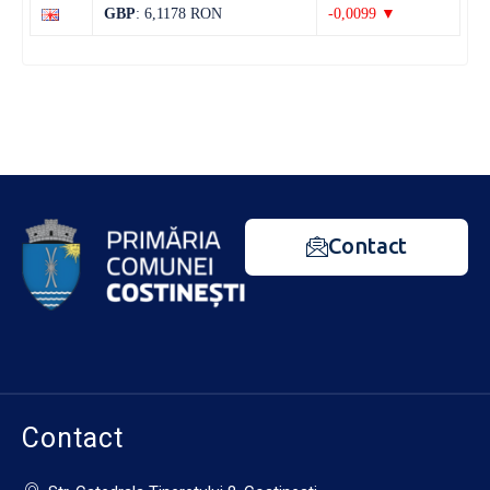
GBP
: 6,1178 RON
-0,0099 ▼
Contact
Contact