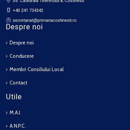
Str. Catedrala Tineretului 8, Costinesti
+40 241 734342
secretariat@primariacostinesti.ro​
Despre noi
Despre noi
Conducere
Membri Consiliului Local
Contact
Utile
M.A.I.
A.N.P.C.