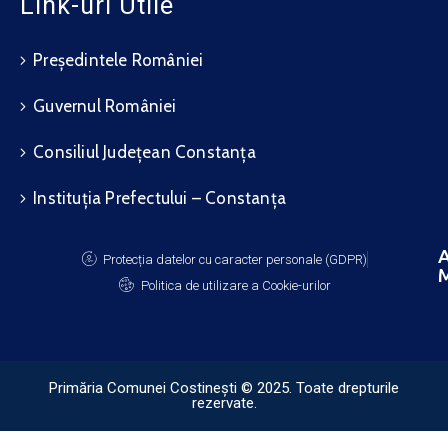
Link-uri Utile
Președintele României
Guvernul României
Consiliul Județean Constanța
Instituția Prefectului – Constanța
A
Protecția datelor cu caracter personale (GDPR)
M
Politica de utilizare a Cookie-urilor
Primăria Comunei Costinești © 2025. Toate drepturile
rezervate.