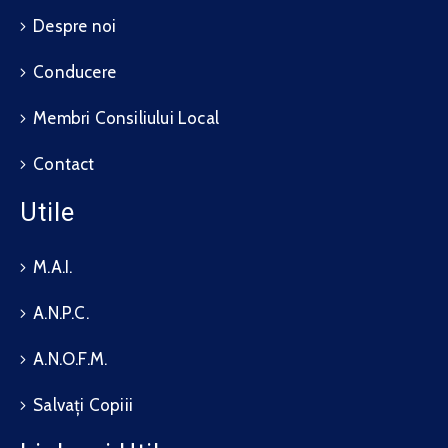
Despre noi
Conducere
Membri Consiliului Local
Contact
Utile
M.A.I.
A.N.P.C.
A.N.O.F.M.
Salvați Copiii