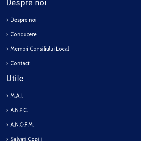
Despre noi
Despre noi
Conducere
Membri Consiliului Local
Contact
Utile
M.A.I.
A.N.P.C.
A.N.O.F.M.
Salvați Copiii