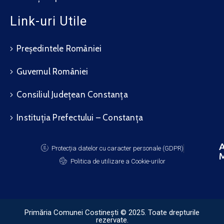
Link-uri Utile
Președintele României
Guvernul României
Consiliul Județean Constanța
Instituția Prefectului – Constanța
A
Protecția datelor cu caracter personale (GDPR)
M
Politica de utilizare a Cookie-urilor
Primăria Comunei Costinești © 2025. Toate drepturile
rezervate.