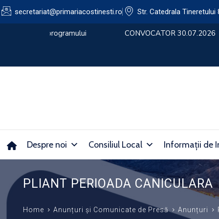
secretariat@primariacostinesti.ro​
Str. Catedrala Tineretului 
lui
CONVOCATOR 30.07.2026
Despre noi
Consiliul Local
Informații de I
PLIANT PERIOADA CANICULARA
Home
Anunțuri și Comunicate de Presă
Anunțuri