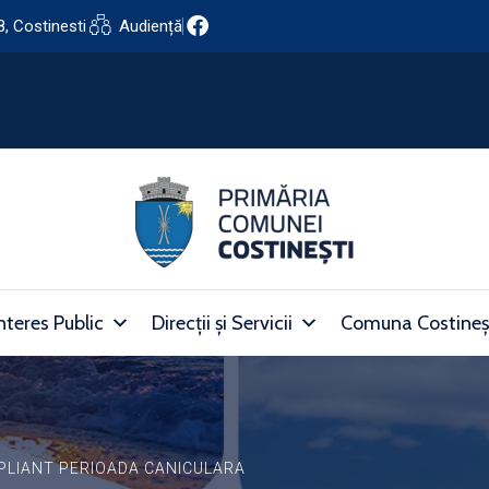
8, Costinesti
Audiență
nteres Public
Direcții și Servicii
Comuna Costineș
PLIANT PERIOADA CANICULARA