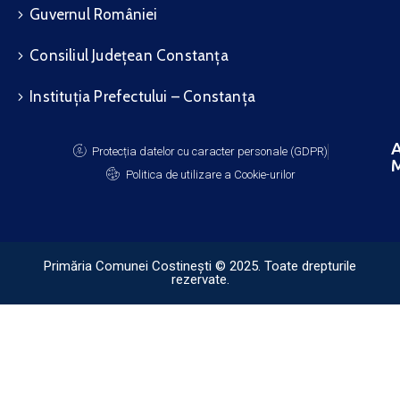
Guvernul României
Consiliul Județean Constanța
Instituția Prefectului – Constanța
A
Protecția datelor cu caracter personale (GDPR)
M
Politica de utilizare a Cookie-urilor
Primăria Comunei Costinești © 2025. Toate drepturile
rezervate.