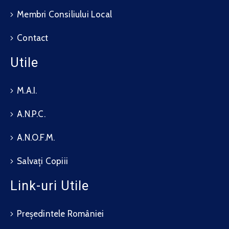
Membri Consiliului Local
Contact
Utile
M.A.I.
A.N.P.C.
A.N.O.F.M.
Salvați Copiii
Link-uri Utile
Președintele României