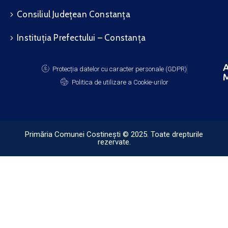
Consiliul Județean Constanța
Instituția Prefectului – Constanța
A
Protecția datelor cu caracter personale (GDPR)
M
Politica de utilizare a Cookie-urilor
Primăria Comunei Costinești © 2025. Toate drepturile
rezervate.