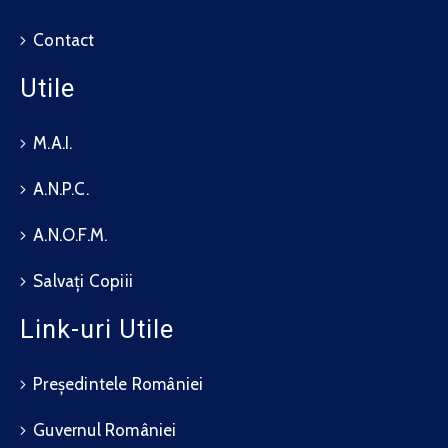
Contact
Utile
M.A.I.
A.N.P.C.
A.N.O.F.M.
Salvați Copiii
Link-uri Utile
Președintele României
Guvernul României