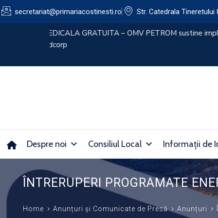
secretariat@primariacostinesti.ro​
Str. Catedrala Tineretului 
lui
CONVOCATOR 30.07.2026
Despre noi
Consiliul Local
Informații de I
ÎNTRERUPERI PROGRAMATE ENERG
Home
Anunțuri și Comunicate de Presă
Anunțuri