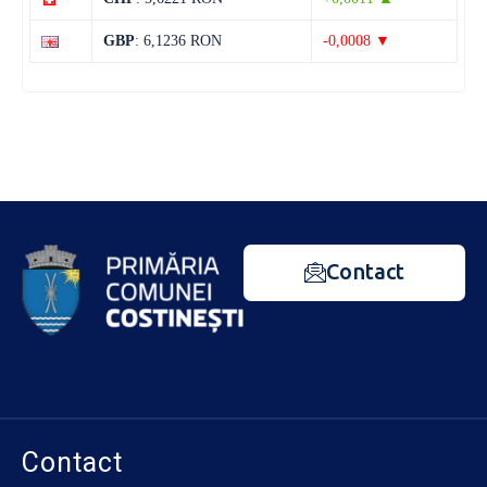
GBP
: 6,1236 RON
-0,0008 ▼
Contact
Contact