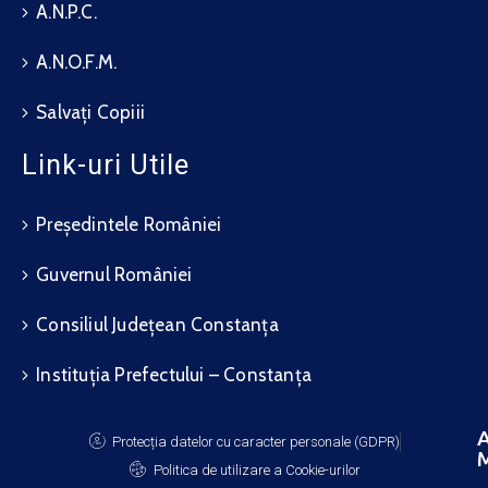
A.N.P.C.
A.N.O.F.M.
Salvați Copiii
Link-uri Utile
Președintele României
Guvernul României
Consiliul Județean Constanța
Instituția Prefectului – Constanța
A
Protecția datelor cu caracter personale (GDPR)
M
Politica de utilizare a Cookie-urilor