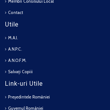
Membri Consiliului Local
Contact
Utile
M.A.I.
A.N.P.C.
A.N.O.F.M.
Salvați Copiii
Link-uri Utile
Președintele României
Guvernul României