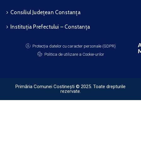
Consiliul Județean Constanța
Instituția Prefectului – Constanța
A
Protecția datelor cu caracter personale (GDPR)
M
Politica de utilizare a Cookie-urilor
Primăria Comunei Costinești © 2025. Toate drepturile
rezervate.