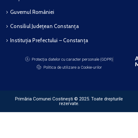
Guvernul României
Consiliul Județean Constanța
Instituția Prefectului – Constanța
A
Protecția datelor cu caracter personale (GDPR)
M
Politica de utilizare a Cookie-urilor
Primăria Comunei Costinești © 2025. Toate drepturile
rezervate.