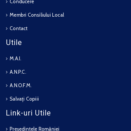
Conducere
Membri Consiliului Local
Contact
Utile
M.A.I.
A.N.P.C.
A.N.O.F.M.
Salvați Copiii
Link-uri Utile
Președintele României