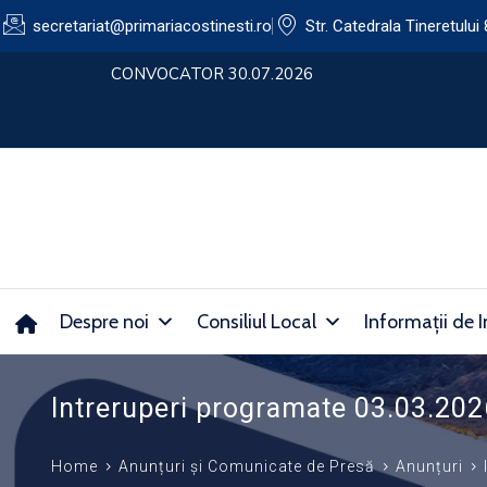
secretariat@primariacostinesti.ro​
Str. Catedrala Tineretului 
lui
CONVOCATOR 30.07.2026
Despre noi
Consiliul Local
Informații de I
Intreruperi programate 03.03.20
Home
Anunțuri și Comunicate de Presă
Anunțuri