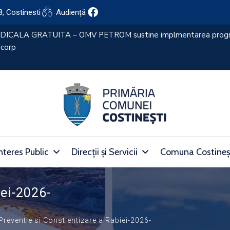
8, Costinesti
Audiență
nteres Public
Direcții și Servicii
Comuna Costineș
iei-2026-
Preventie si Constientizare a Rabiei-2026-