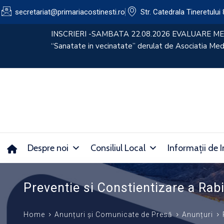
secretariat@primariacostinesti.ro​
Str. Catedrala Tineretului 
lui
CONVOCATOR 30.07.2026
Despre noi
Consiliul Local
Informații de I
Preventie si Constientizare a Rab
Home
Anunțuri și Comunicate de Presă
Anunțuri