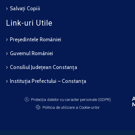
Salvați Copiii
Link-uri Utile
Președintele României
Guvernul României
Consiliul Județean Constanța
Instituția Prefectului – Constanța
A
Protecția datelor cu caracter personale (GDPR)
M
Politica de utilizare a Cookie-urilor