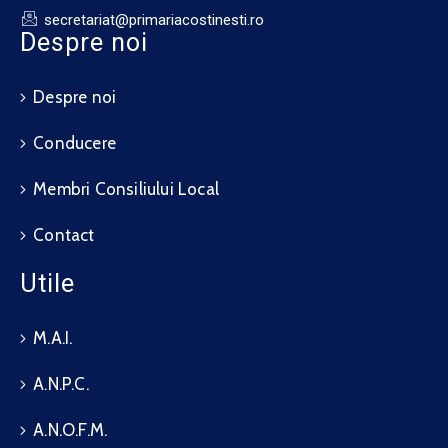
secretariat@primariacostinesti.ro​
Despre noi
Despre noi
Conducere
Membri Consiliului Local
Contact
Utile
M.A.I.
A.N.P.C.
A.N.O.F.M.