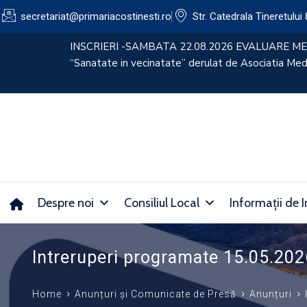
secretariat@primariacostinesti.ro​
Str. Catedrala Tineretului 
lui
CONVOCATOR 30.07.2026
Despre noi
Consiliul Local
Informații de I
Intreruperi programate 15.05.20
Home
Anunțuri și Comunicate de Presă
Anunțuri