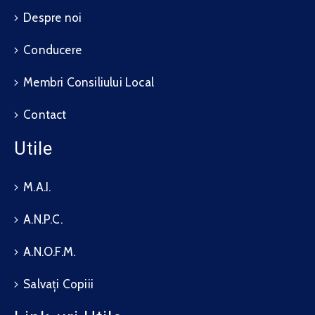
Despre noi
Conducere
Membri Consiliului Local
Contact
Utile
M.A.I.
A.N.P.C.
A.N.O.F.M.
Salvați Copiii