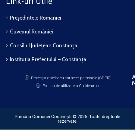
Link-uri Utile
Președintele României
Guvernul României
Consiliul Județean Constanța
Instituția Prefectului – Constanța
A
Protecția datelor cu caracter personale (GDPR)
M
Politica de utilizare a Cookie-urilor
Primăria Comunei Costinești © 2025. Toate drepturile
rezervate.