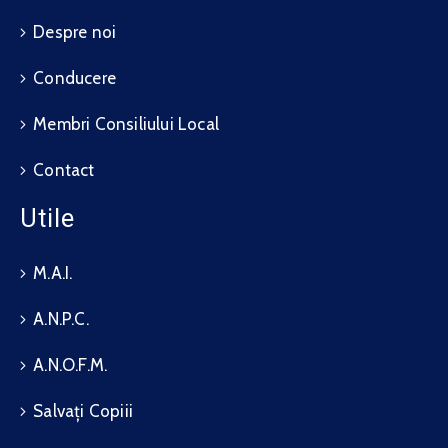
Despre noi
Conducere
Membri Consiliului Local
Contact
Utile
M.A.I.
A.N.P.C.
A.N.O.F.M.
Salvați Copiii