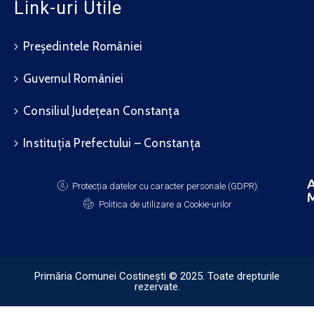
Link-uri Utile
Președintele României
Guvernul României
Consiliul Județean Constanța
Instituția Prefectului – Constanța
A
Protecția datelor cu caracter personale (GDPR)
M
Politica de utilizare a Cookie-urilor
Primăria Comunei Costinești © 2025. Toate drepturile
rezervate.