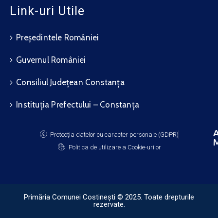
Link-uri Utile
Președintele României
Guvernul României
Consiliul Județean Constanța
Instituția Prefectului – Constanța
A
Protecția datelor cu caracter personale (GDPR)
M
Politica de utilizare a Cookie-urilor
Primăria Comunei Costinești © 2025. Toate drepturile
rezervate.