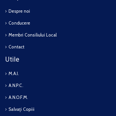
Despre noi
Conducere
Membri Consiliului Local
Contact
Utile
M.A.I.
A.N.P.C.
A.N.O.F.M.
Salvați Copiii