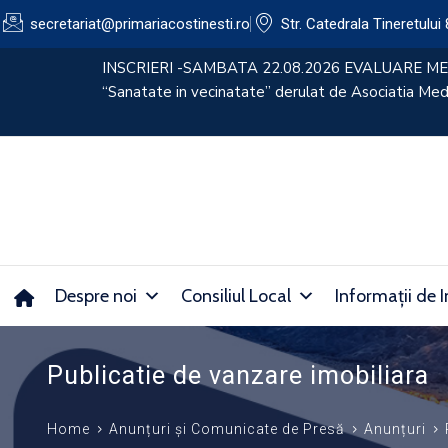
secretariat@primariacostinesti.ro​
Str. Catedrala Tineretului 
lui
CONVOCATOR 30.07.2026
Despre noi
Consiliul Local
Informații de I
Publicatie de vanzare imobiliara
Home
Anunțuri și Comunicate de Presă
Anunțuri