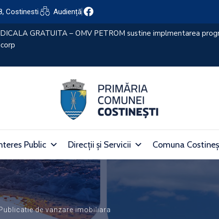
8, Costinesti
Audiență
nteres Public
Direcții și Servicii
Comuna Costineș
Publicatie de vanzare imobiliara