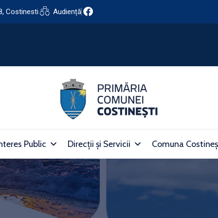
8, Costinesti
Audiență
nteres Public
Direcții și Servicii
Comuna Costineș