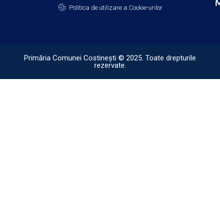
M
Politica de utilizare a Cookie-urilor
Primăria Comunei Costinești © 2025. Toate drepturile
rezervate.