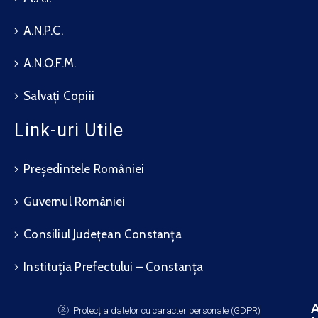
A.N.P.C.
A.N.O.F.M.
Salvați Copiii
Link-uri Utile
Președintele României
Guvernul României
Consiliul Județean Constanța
Instituția Prefectului – Constanța
A
Protecția datelor cu caracter personale (GDPR)