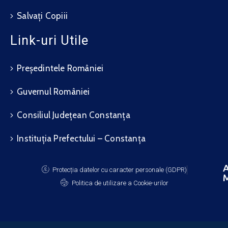
Salvați Copiii
Link-uri Utile
Președintele României
Guvernul României
Consiliul Județean Constanța
Instituția Prefectului – Constanța
A
Protecția datelor cu caracter personale (GDPR)
M
Politica de utilizare a Cookie-urilor