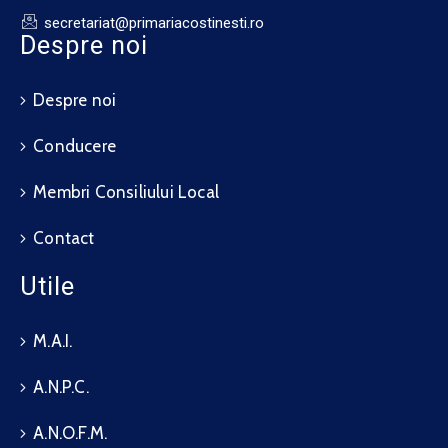
secretariat@primariacostinesti.ro​
Despre noi
Despre noi
Conducere
Membri Consiliului Local
Contact
Utile
M.A.I.
A.N.P.C.
A.N.O.F.M.