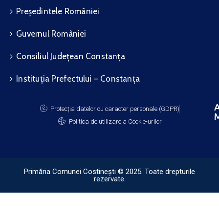
Președintele României
Guvernul României
Consiliul Județean Constanța
Instituția Prefectului – Constanța
A
Protecția datelor cu caracter personale (GDPR)
M
Politica de utilizare a Cookie-urilor
Primăria Comunei Costinești © 2025. Toate drepturile
rezervate.