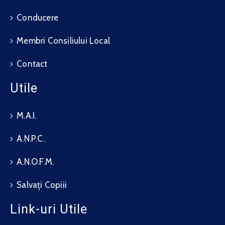
Conducere
Membri Consiliului Local
Contact
Utile
M.A.I.
A.N.P.C.
A.N.O.F.M.
Salvați Copiii
Link-uri Utile