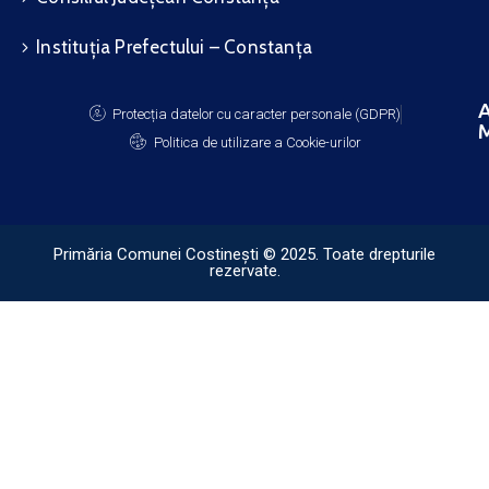
Instituția Prefectului – Constanța
A
Protecția datelor cu caracter personale (GDPR)
M
Politica de utilizare a Cookie-urilor
Primăria Comunei Costinești © 2025. Toate drepturile
rezervate.