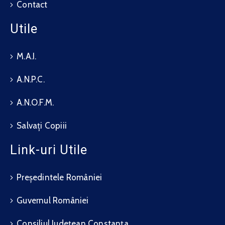
Contact
Utile
M.A.I.
A.N.P.C.
A.N.O.F.M.
Salvați Copiii
Link-uri Utile
Președintele României
Guvernul României
Consiliul Județean Constanța