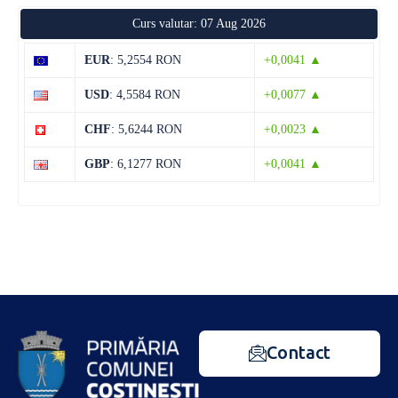
Curs valutar: 07 Aug 2026
EUR
: 5,2554 RON
+0,0041 ▲
USD
: 4,5584 RON
+0,0077 ▲
CHF
: 5,6244 RON
+0,0023 ▲
GBP
: 6,1277 RON
+0,0041 ▲
Contact