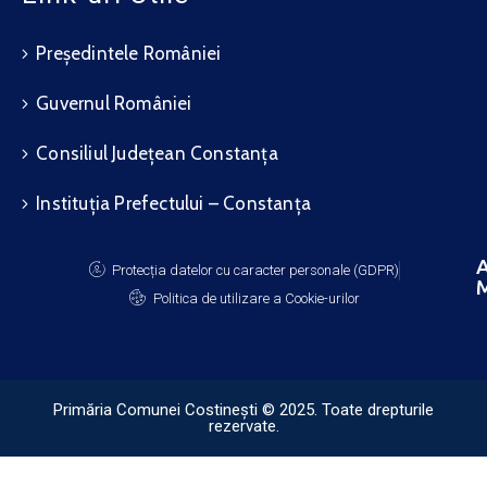
Președintele României
Guvernul României
Consiliul Județean Constanța
Instituția Prefectului – Constanța
A
Protecția datelor cu caracter personale (GDPR)
M
Politica de utilizare a Cookie-urilor
Primăria Comunei Costinești © 2025. Toate drepturile
rezervate.