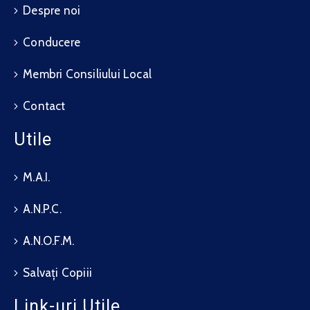
Despre noi
Conducere
Membri Consiliului Local
Contact
Utile
M.A.I.
A.N.P.C.
A.N.O.F.M.
Salvați Copiii
Link-uri Utile