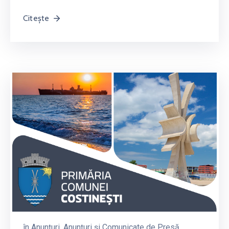
Citește
în
Anunțuri
‚
Anunțuri și Comunicate de Presă